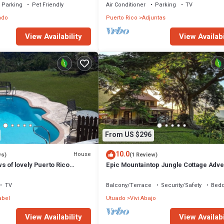
Parking
Pet Friendly
Air Conditioner
Parking
TV
ado
Puerto Rico
Adjuntas
View Availability
View Availabi
From US $296
10.0
House
ws)
(1 Review)
 of lovely Puerto Rico
Epic Mountaintop Jungle Cottage Adve
IN HOUSE
TV
Balcony/Terrace
Security/Safety
Bedd
abel
Utuado
Vivi Abajo
View Availability
View Availabi