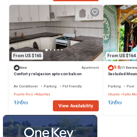
From US $165
From US $164
9.8
Apartment
New
(11 Revie
Confort y relajacion apto con balcon
Secluded Mount
Remedio Eco F
Air Conditioner
Parking
Pet Friendly
Parking
Pool
Puerto Rico
Adjuntas
Utuado
Salto Ab
View Availability