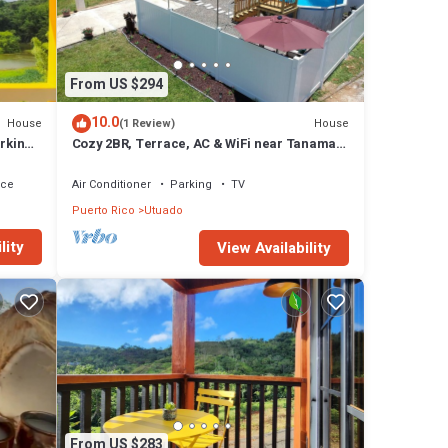
From US $294
10.0
House
House
(1 Review)
arking
Cozy 2BR, Terrace, AC & WiFi near Tanama
River
ace
Air Conditioner
Parking
TV
Puerto Rico
Utuado
lity
View Availability
From US $283