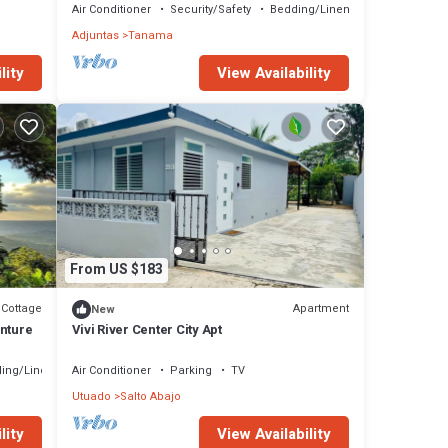
Air Conditioner
Security/Safety
Bedding/Linens
Adjuntas
Tanama
lity
View Availability
From US $183
Cottage
Apartment
New
nture
Vivi River Center City Apt
ing/Linens
Air Conditioner
Parking
TV
Utuado
Salto Abajo
lity
View Availability