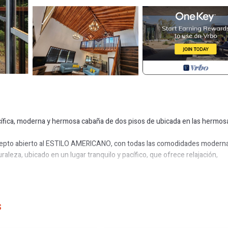
acífica, moderna y hermosa cabaña de dos pisos de ubicada en las hermos
oncepto abierto al ESTILO AMERICANO, con todas las comodidades modern
raleza, ubicado en un lugar tranquilo y pacífico, que ofrece relajación,
otalmente equipada, habitación de concepto abierto con CAMA KING, c
tica al amanecer. También podemos colocar en esta habitación un matre de
spedes o más. La Cabaña también cuenta con una oficina totalmente equ
s
on una cama tamaño Full, laundry y dos baños completos. También teneno
 si así lo desea.