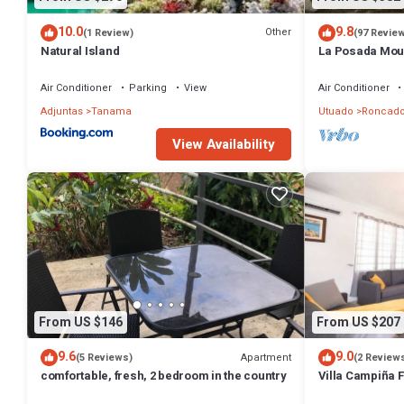
10.0
9.8
Other
(1 Review)
(97 Revie
Natural Island
La Posada Mount
Stunning Views
Air Conditioner
Parking
View
Air Conditioner
Adjuntas
Tanama
Utuado
Roncado
View Availability
From US $146
From US $207
9.6
9.0
Apartment
(5 Reviews)
(2 Review
comfortable, fresh, 2 bedroom in the country
Villa Campiña 
Views