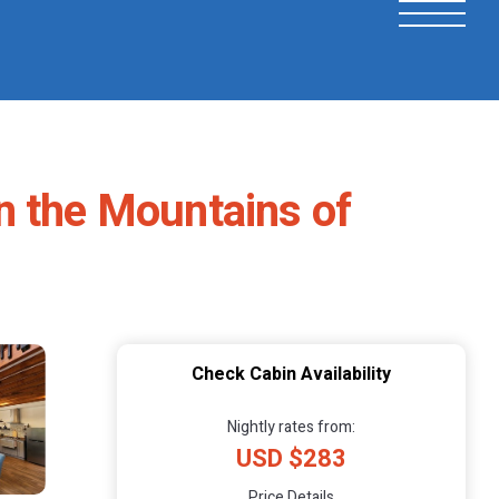
n the Mountains of
Check Cabin Availability
Nightly rates from:
USD $283
Price Details