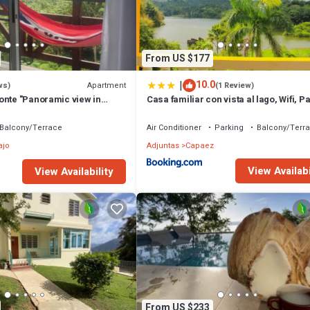
From US $177
|
10.0
Apartment
ws)
(1 Review)
onte "Panoramic view in
Casa familiar con vista al lago, Wifi, P
 river + Nature + WiFi".
en Puerto Rico
Balcony/Terrace
Air Conditioner
Parking
Balcony/Terr
ajo
Adjuntas
Capaez
View Availabi
View Availability
From US $233