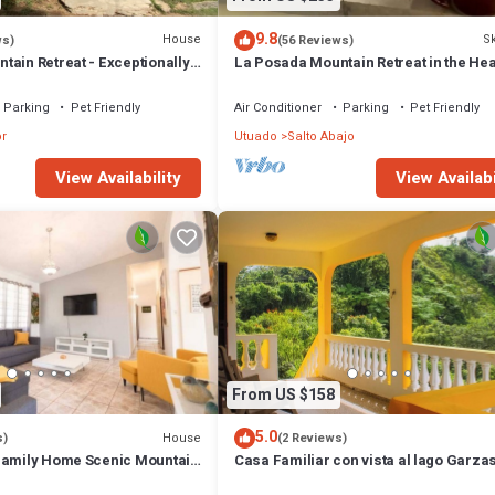
9.8
House
Sk
ws)
(56 Reviews)
ain Retreat - Exceptionally
La Posada Mountain Retreat in the Hea
Puerto Rico with Exceptional Views
Parking
Pet Friendly
Air Conditioner
Parking
Pet Friendly
r
Utuado
Salto Abajo
View Availability
View Availabi
From US $158
5.0
House
s)
(2 Reviews)
Family Home Scenic Mountain
Casa Familiar con vista al lago Garza
Adjuntas Puerto Rico, WiFi & Parking