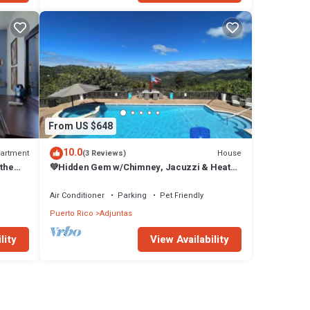
From US $648
10.0
artment
House
(3 Reviews)
 the
💚Hidden Gem w/Chimney, Jacuzzi & Heated
Pool💚
Air Conditioner
Parking
Pet Friendly
Puerto Rico
Adjuntas
lity
View Availability