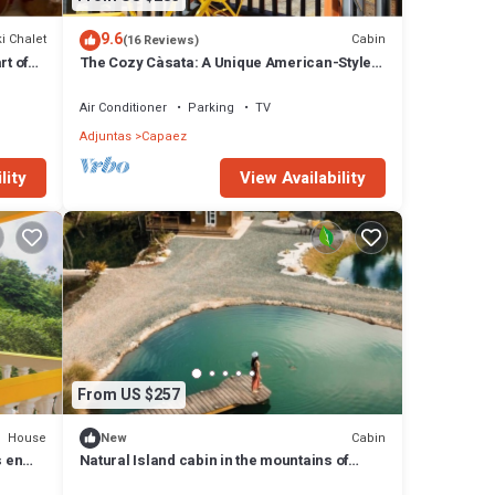
9.6
i Chalet
Cabin
(16 Reviews)
rt of
The Cozy Càsata: A Unique American-Style
Cabin in the Mountains of Puerto Rico
Air Conditioner
Parking
TV
Adjuntas
Capaez
lity
View Availability
From US $257
House
Cabin
New
s en
Natural Island cabin in the mountains of
Adjuntas.