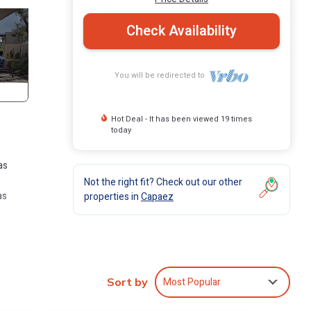
Check Availability
You will be redirected to
Hot Deal - It has been viewed 19 times
today
as
Not the right fit? Check out our other
as
properties in
Capaez
loset
 aire
ipada
Most Popular
Sort by
s un