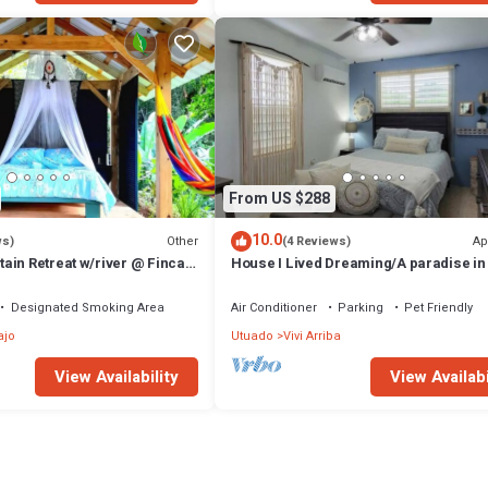
From US $288
10.0
Other
Ap
ws)
(4 Reviews)
ain Retreat w/river @ Finca
House I Lived Dreaming/A paradise in
arm
countryside
Designated Smoking Area
Air Conditioner
Parking
Pet Friendly
ajo
Utuado
Vivi Arriba
View Availability
View Availabi