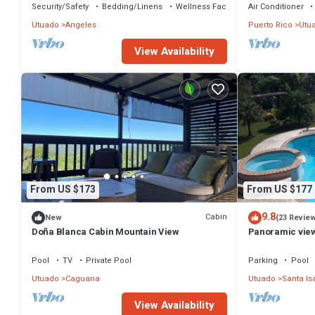
Security/Safety
Bedding/Linens
Wellness Facilities
Air Conditioner
Utuado
Angeles
Puerto Rico
Utu
View Availability
From US $173
From US $177
9.8
Cabin
New
(23 Revie
Doña Blanca Cabin Mountain View
Panoramic views
SOLAR POWER 
Pool
TV
Private Pool
Parking
Pool
Utuado
Caguana
Utuado
Santa Is
View Availability