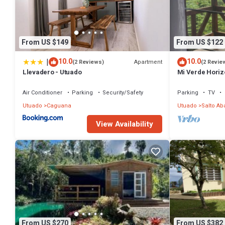
From US $149
From US $122
|
10.0
10.0
Apartment
(2 Reviews)
(2 Revie
Llevadero - Utuado
Mi Verde Horiz
Utuado | Nearby
Air Conditioner
Parking
Security/Safety
Parking
TV
Utuado
Caguana
Utuado
Salto Ab
View Availability
From US $270
From US $382