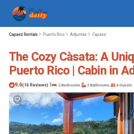
Capaez Rentals
Puerto Rico
Adjuntas
Capaez
The Cozy Càsata: A Uniq
Puerto Rico | Cabin in A
9.6
|
(16 Reviews)
2 Bedrooms
2 Bathrooms
6 Guests